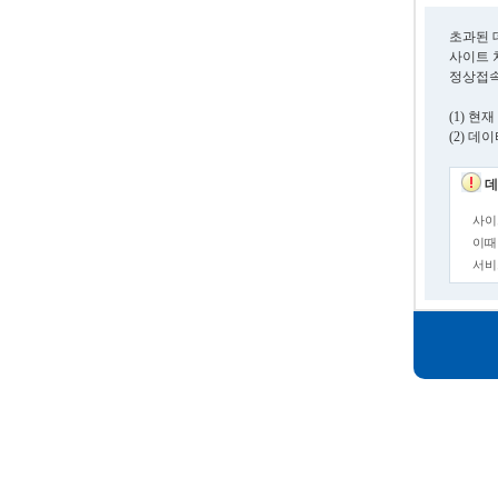
초과된 
사이트 
정상접속
(1) 
(2) 
데
사이
이때
서비