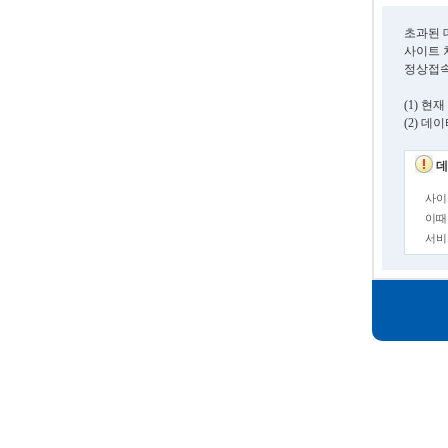
초과된 
사이트 
정상접속
(1) 
(2) 
데
사이
이때
서비